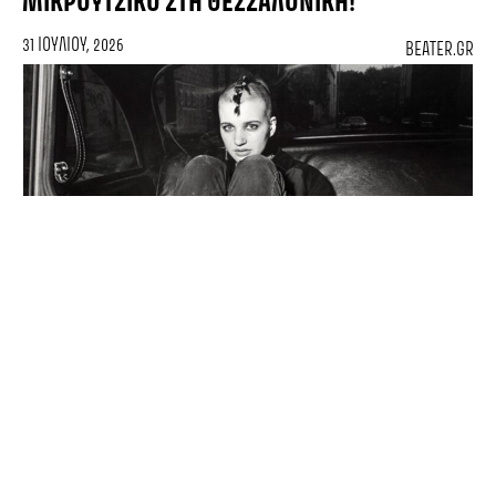
ΜΙΚΡΟΎΤΣΙΚΟ ΣΤΗ ΘΕΣΣΑΛΟΝΊΚΗ!
31 ΙΟΥΛΊΟΥ, 2026
BEATER.GR
«Yστεροφημία», το ποίημα της Παρασκευής.
ΤΕΧΝΗ
ΚΆΝΑ ΔΥΌ ΦΩΤΟΓΡΑΦΊΕΣ #04 – ΟΙ ΆΝΘΡΩΠΟΙ
ΤΗΣ ΝΈΑΣ ΥΌΡΚΗΣ ΤΟΥ 80’ ΣΕ ΈΝΑ ΤΑΞΊ
30 ΙΟΥΛΊΟΥ, 2026
ΓΕΩΡΓΊΑ ΚΑΣΆΠΗ