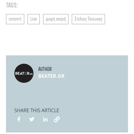
TAGS:
concert
Live
μικρή σκηνή
Στελιος Τσιουκας
AUTHOR
BEATER.GR
SHARE THIS ARTICLE