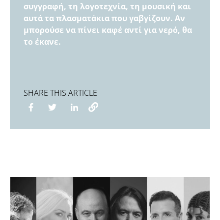
συγγραφή, τη λογοτεχνία, τη μουσική και
αυτά τα πλασματάκια που γαβγίζουν. Αν
μπορούσε να πίνει καφέ αντί για νερό, θα
το έκανε.
SHARE THIS ARTICLE