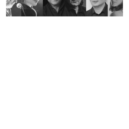
EYE see the story: Η έκθεση των Blind Pilots στo TOMS flagship store!
ΜΟΥΣΙΚΗ
«ΠΆΝΤΑ ΓΕΛΑΣΤΟΊ ΚΑΙ ΓΕΛΑΣΜΈΝΟΙ»: Η
ΜΕΓΆΛΗ ΣΥΝΑΥΛΊΑ-ΑΦΙΈΡΩΜΑ ΣΤΟΝ ΘΆΝΟ
ΜΙΚΡΟΎΤΣΙΚΟ ΣΤΗ ΘΕΣΣΑΛΟΝΊΚΗ!
31 ΙΟΥΛΊΟΥ, 2026
BEATER.GR