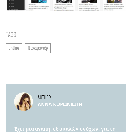
TAGS:
online
Ντοκιμαντέρ
AUTHOR
ΆΝΝΑ ΚΟΡΩΝΙΏΤΗ
Έχει μια αγάπη, εξ απαλών ονύχων, για τη