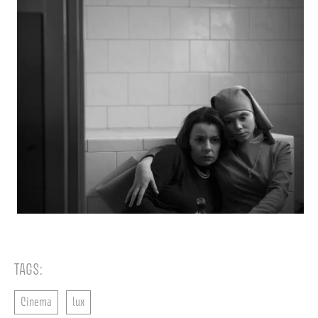
TAGS:
Cinema
lux