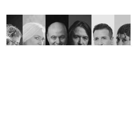
Quod Erat Demonstrandum [Όπερ έδει δείξαι] | #tiff55
ΜΟΥΣΙΚΗ
«ΠΆΝΤΑ ΓΕΛΑΣΤΟΊ ΚΑΙ ΓΕΛΑΣΜΈΝΟΙ»: Η
ΜΕΓΆΛΗ ΣΥΝΑΥΛΊΑ-ΑΦΙΈΡΩΜΑ ΣΤΟΝ ΘΆΝΟ
ΜΙΚΡΟΎΤΣΙΚΟ ΣΤΗ ΘΕΣΣΑΛΟΝΊΚΗ!
31 ΙΟΥΛΊΟΥ, 2026