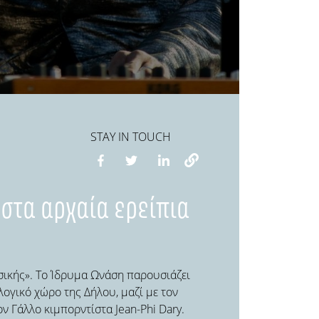
STAY IN TOUCH
α στα αρχαία ερείπια
υσικής». Το Ίδρυμα Ωνάση παρουσιάζει
λογικό χώρο της Δήλου, μαζί με τον
ν Γάλλο κιμπορντίστα Jean-Phi Dary.