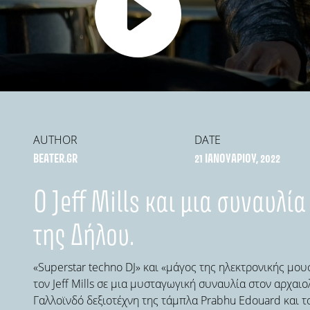
AUTHOR
DATE
BEATER.GR
21 ΙΑΝΟΥΑΡΊΟΥ, 2022
O Jeff Mills και μια συναυλί
της Δήλου.
«Superstar techno DJ» και «μάγος της ηλεκτρονικής μο
τον Jeff Mills σε μια μυσταγωγική συναυλία στον αρχαιο
Γαλλοϊνδό δεξιοτέχνη της τάμπλα Prabhu Edouard και το