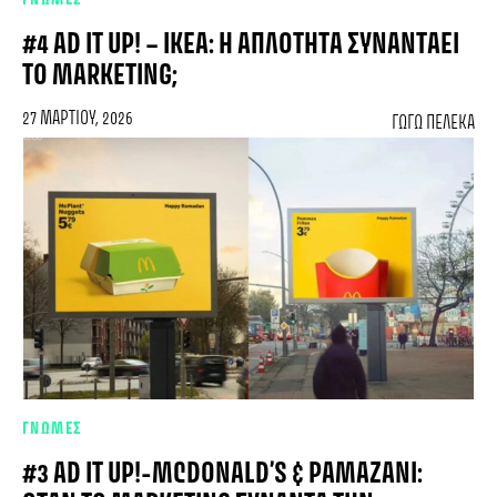
ΓΝΩΜΕΣ
#4 AD IT UP! – ΙΚΕΑ: Η ΑΠΛΌΤΗΤΑ ΣΥΝΑΝΤΆΕΙ
ΤΟ MARKETING;
27 ΜΑΡΤΊΟΥ, 2026
ΓΩΓΩ ΠΕΛΈΚΑ
ΓΝΩΜΕΣ
#3 AD IT UP!-MCDONALD’S & ΡΑΜΑΖΆΝΙ: