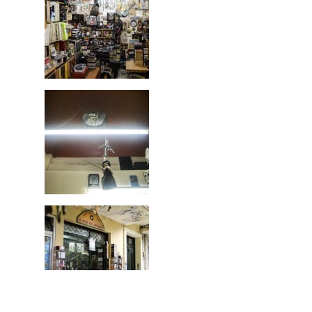
57ο ΦΚΘ: Ματιές στα Βαλκάνια και Αφιέρωμα στον Ζεκί Ντεμίρκουμπου