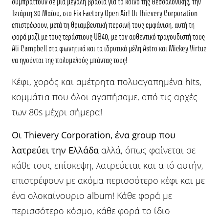
συμπράττουν σε μία μεγάλη βραδιά για το κοινό της Θεσσαλονίκης, την
Τετάρτη 30 Μαϊου, στο
Fix Factory Open Air!
Οι
Thievery Corporation
επιστρέφουν, μετά τη θριαμβευτική περσινή τους εμφάνιση, αυτή τη
φορά μαζί με τους τεράστιους
UB40,
με τον αυθεντικό τραγουδιστή τους
Ali Campbell στα φωνητικά και τα ιδρυτικά μέλη Astro και Mickey Virtue
να ηγούνται της πολυμελούς μπάντας τους!
Κέφι, χορός και αμέτρητα πολυαγαπημένα hits,
κομμάτια που όλοι αγαπήσαμε, από τις αρχές
των 80s μέχρι σήμερα!
Οι Thievery Corporation, ένα group που
λατρεύει την Ελλάδα
αλλά, όπως φαίνεται σε
κάθε τους επίσκεψη, λατρεύεται και από αυτήν,
επιστρέφουν με ακόμα περισσότερο κέφι και με
ένα ολοκαίνουριο album! Kάθε φορά με
περισσότερο κόσμο, κάθε φορά το ίδιο