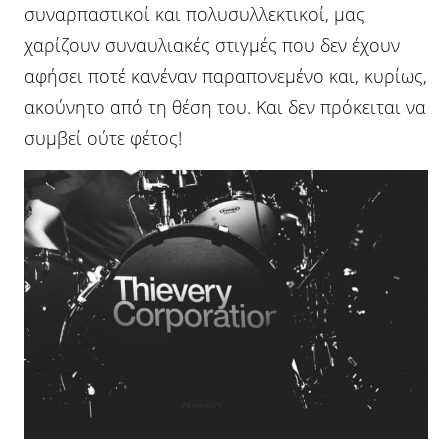
συναρπαστικοί και πολυσυλλεκτικοί, μας
χαρίζουν συναυλιακές στιγμές που δεν έχουν
αφήσει ποτέ κανέναν παραπονεμένο και, κυρίως,
ακούνητο από τη θέση του. Και δεν πρόκειται να
συμβεί ούτε φέτος!