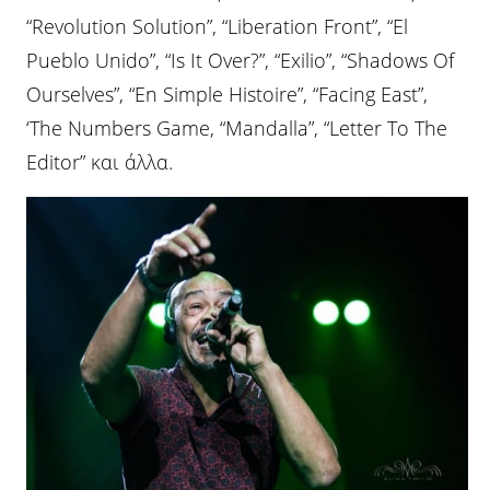
“Revolution Solution”, “Liberation Front”, “El
Pueblo Unido”, “Is It Over?”, “Exilio”, “Shadows Of
Ourselves”, “En Simple Histoire”, “Facing East”,
‘The Numbers Game, “Mandalla”, “Letter To The
Editor” και άλλα.