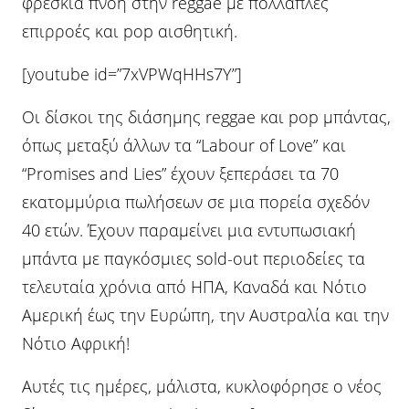
φρέσκια πνοή στην reggae με πολλαπλές
επιρροές και pop αισθητική.
[youtube id=”7xVPWqHHs7Y”]
Οι δίσκοι της διάσημης reggae και pop μπάντας,
όπως μεταξύ άλλων τα “Labour of Love” και
“Promises and Lies” έχουν ξεπεράσει τα 70
εκατομμύρια πωλήσεων σε μια πορεία σχεδόν
40 ετών. Έχουν παραμείνει μια εντυπωσιακή
μπάντα με παγκόσμιες sold-out περιοδείες τα
τελευταία χρόνια από ΗΠΑ, Καναδά και Νότιο
Αμερική έως την Ευρώπη, την Αυστραλία και την
Νότιο Αφρική!
Αυτές τις ημέρες, μάλιστα, κυκλοφόρησε ο νέος