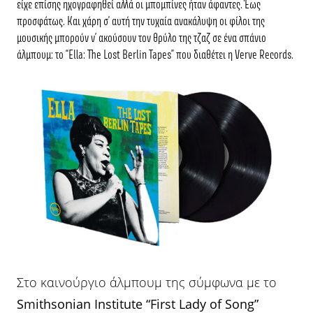
είχε επίσης ηχογραφηθεί αλλά οι μπομπίνες ήταν άφαντες. Έως
προσφάτως. Και χάρη σ’ αυτή την τυχαία ανακάλυψη οι φίλοι της
μουσικής μπορούν ν’ ακούσουν τον θρύλο της τζαζ σε ένα σπάνιο
άλμπουμ: το “
Ella: The Lost Berlin Tapes
” που διαθέτει η
Verve Records.
Στο καινούργιο άλμπουμ της σύμφωνα με το
Smithsonian Institute “First Lady of Song”