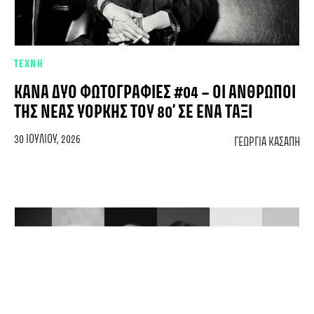
ΤΕΧΝΗ
ΚΆΝΑ ΔΥΌ ΦΩΤΟΓΡΑΦΊΕΣ #04 – ΟΙ ΆΝΘΡΩΠΟΙ
ΤΗΣ ΝΈΑΣ ΥΌΡΚΗΣ ΤΟΥ 80’ ΣΕ ΈΝΑ ΤΑΞΊ
30 ΙΟΥΛΊΟΥ, 2026
ΓΕΩΡΓΊΑ ΚΑΣΆΠΗ
Ένα νέο ντοκιμαντέρ για την Audrey Hepburn!