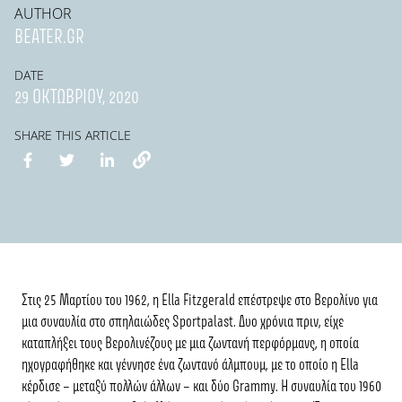
AUTHOR
BEATER.GR
DATE
29 ΟΚΤΩΒΡΊΟΥ, 2020
SHARE THIS ARTICLE
Στις 25 Μαρτίου του 1962, η
Ella Fitzgerald
επέστρεψε στο Βερολίνο για
μια συναυλία στο σπηλαιώδες
Sportpalast
. Δυο χρόνια πριν, είχε
καταπλήξει τους Βερολινέζους με μια ζωντανή περφόρμανς, η οποία
ηχογραφήθηκε και γέννησε ένα ζωντανό άλμπουμ, με το οποίο η Ella
κέρδισε – μεταξύ πολλών άλλων – και δύο
Grammy
. H συναυλία του 1960