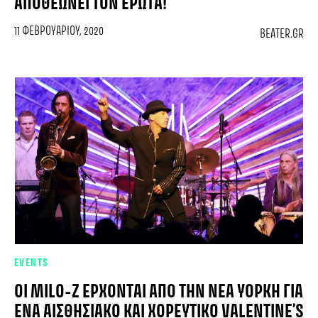
ΑΠΟΘΕΏΝΕΙ ΤΟΝ ΈΡΩΤΑ!
11 ΦΕΒΡΟΥΑΡΊΟΥ, 2020
BEATER.GR
EVENTS
ΟΙ MILO-Ζ ΈΡΧΟΝΤΑΙ ΑΠΌ ΤΗΝ ΝΈΑ ΥΌΡΚΗ ΓΙΑ
ΈΝΑ ΑΙΣΘΗΣΙΑΚΌ ΚΑΙ ΧΟΡΕΥΤΙΚΌ VALENTINE’S