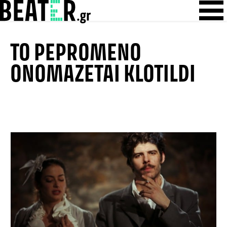
Skip
Skip to content
to
content
TO PEPROMENO
ONOMAZETAI KLOTILDI