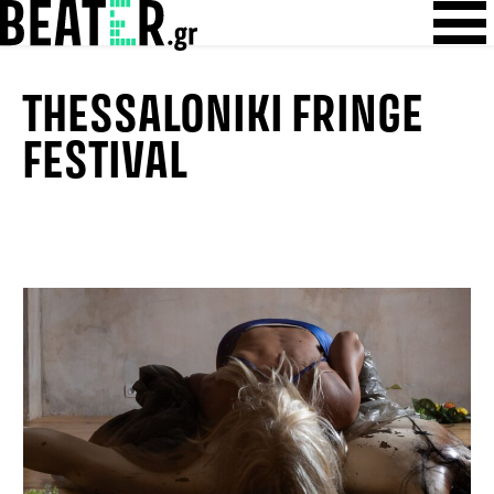
Skip
Skip to content
to
content
THESSALONIKI FRINGE
FESTIVAL