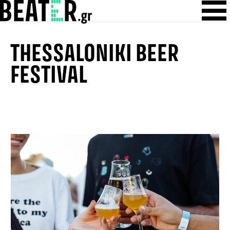
Skip
Skip to content
to
content
THESSALONIKI BEER
FESTIVAL