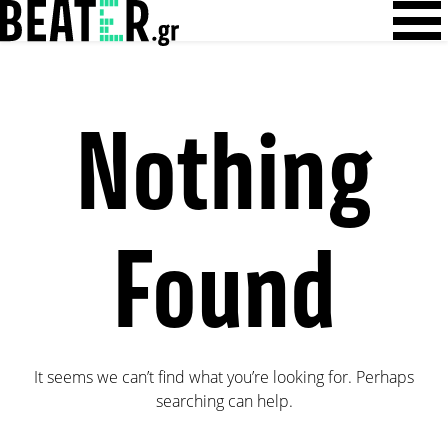
Skip
Skip to content
to
content
Nothing
Found
It seems we can’t find what you’re looking for. Perhaps
searching can help.