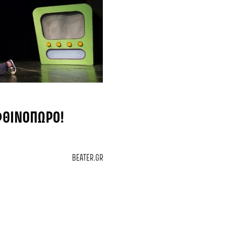
ΦΘΙΝΌΠΩΡΟ!
BEATER.GR