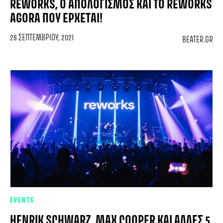
REWORKS, O ΑΠΟΛΟΓΙΣΜΌΣ ΚΑΙ ΤΟ REWORKS
AGORA ΠΟΥ ΈΡΧΕΤΑΙ!
28 ΣΕΠΤΕΜΒΡΊΟΥ, 2021
BEATER.GR
EVENTS
HENRIK SCHWARZ, MAX COOPER ΚΑΙ ΆΛΛΕΣ 5