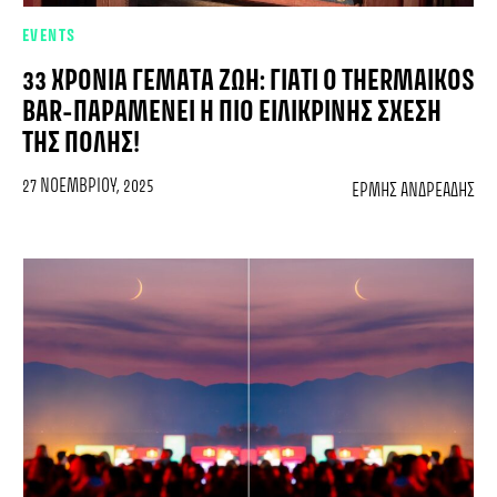
EVENTS
33 ΧΡΌΝΙΑ ΓΕΜΆΤΑ ΖΩΉ: ΓΙΑΤΊ Ο THERMAIKOS
BAR-ΠΑΡΑΜΈΝΕΙ Η ΠΙΟ ΕΙΛΙΚΡΙΝΉΣ ΣΧΈΣΗ
ΤΗΣ ΠΌΛΗΣ!
27 ΝΟΕΜΒΡΊΟΥ, 2025
ΕΡΜΉΣ ΑΝΔΡΕΆΔΗΣ