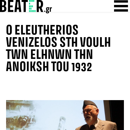
Skip
Skip to content
to
content
O ELEUTHERIOS
VENIZELOS STH VOULH
TWN ELHNWN THN
ANOIKSH TOU 1932