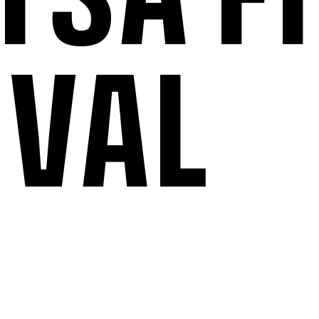
TSA F
IVAL