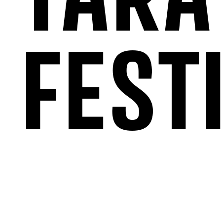
TARA
FEST