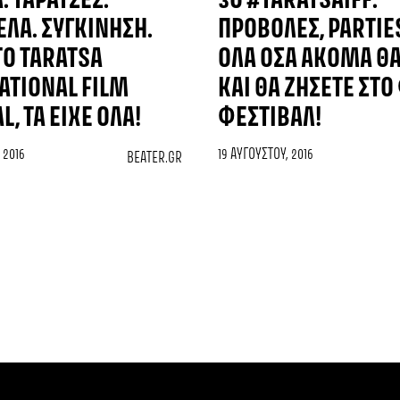
. ΤΑΡΆΤΣΕΣ.
3O #TARATSAIFF:
ΛΑ. ΣΥΓΚΊΝΗΣΗ.
ΠΡΟΒΟΛΈΣ, PARTIE
ΤΟ TARATSA
ΌΛΑ ΌΣΑ ΑΚΌΜΑ ΘΑ
ATIONAL FILM
ΚΑΙ ΘΑ ΖΉΣΕΤΕ ΣΤΟ
L, ΤΑ ΕΊΧΕ ΌΛΑ!
ΦΕΣΤΙΒΆΛ!
 2016
19 ΑΥΓΟΎΣΤΟΥ, 2016
BEATER.GR