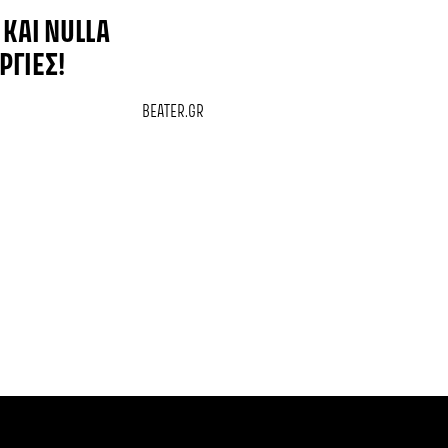
 ΚΑΙ NULLA
ΡΓΊΕΣ!
BEATER.GR