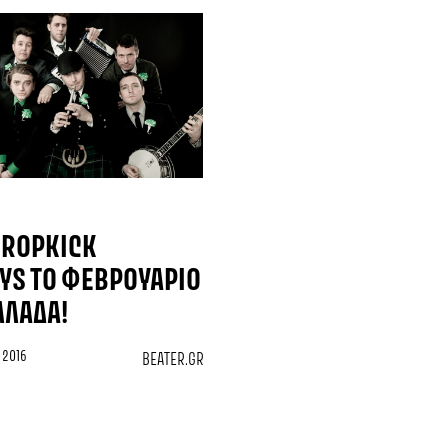
 DROPKICK
S ΤΟ ΦΕΒΡΟΥΆΡΙΟ
ΛΛΆΔΑ!
 2016
BEATER.GR