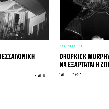
ΣΥΝΕΝΤΕΥΞΕΙΣ
 ΘΕΣΣΑΛΟΝΊΚΗ
DROPKICK MURPHYS
ΝΑ ΕΞΑΡΤΆΤΑΙ Η ΖΩ
1 ΑΠΡΙΛΊΟΥ, 2019
BEATER.GR