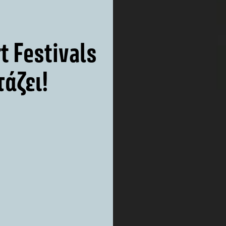
t Festivals
τάζει!