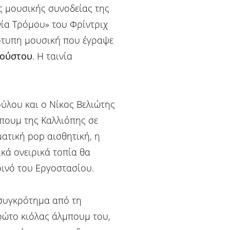
ς μουσικής συνοδείας της
ία Τρόμου» του Φρίντριχ
τότυπη μουσική που έγραψε
γούστου
. H ταινία
ύλου και ο Νίκος Βελιώτης
πουμ της Καλλιόπης σε
ατική pop αισθητική, η
ικά ονειρικά τοπία θα
οινό του Εργοστασίου.
ς συγκρότημα από τη
πρώτο κιόλας άλμπουμ του,