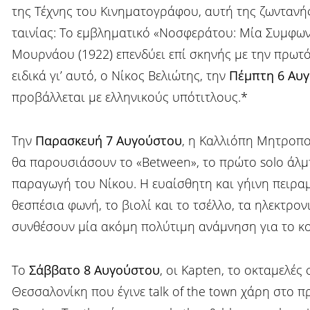
της Τέχνης του Κινηματογράφου, αυτή της ζωντανή
ταινίας: Το εμβληματικό «Νοσφεράτου: Μία Συμφων
Μουρνάου (1922) επενδύει επί σκηνής με την πρω
ειδικά γι’ αυτό, ο Νίκος Βελιώτης, την
Πέμπτη 6 Αυ
προβάλλεται με ελληνικούς υπότιτλους.*
Την
Παρασκευή 7 Αυγούστου
, η Καλλιόπη Μητροπο
θα παρουσιάσουν το «Βetween», το πρώτο solo άλμ
παραγωγή του Νίκου. Η ευαίσθητη και γήινη πειραμ
θεσπέσια φωνή, τo βιολί και το τσέλλο, τα ηλεκτρον
συνθέσουν μία ακόμη πολύτιμη ανάμνηση για το κ
Το
Σάββατο 8 Αυγούστου
, οι Kapten, το οκταμελέ
Θεσσαλονίκη που έγινε talk of the town χάρη στο 