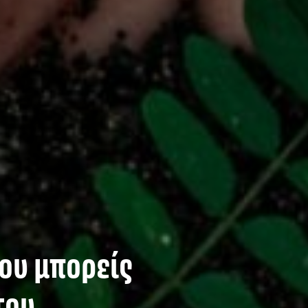
ου μπορείς
του