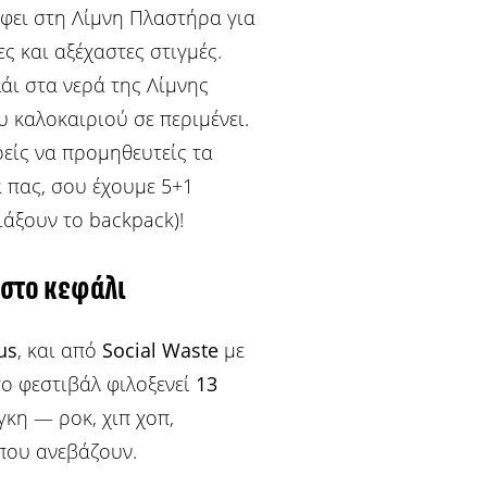
τρέφει στη Λίμνη Πλαστήρα για
ς και αξέχαστες στιγμές.
λάι στα νερά της Λίμνης
υ καλοκαιριού σε περιμένει.
ρείς να προμηθευτείς τα
α πας, σου έχουμε 5+1
ιάξουν το backpack)!
 στο κεφάλι
us
, και από
Social Waste
με
 το φεστιβάλ φιλοξενεί
13
κη — ροκ, χιπ χοπ,
 που ανεβάζουν.