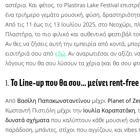
αστέρια. Και φέτος, το Plastiras Lake Festival επισ
ένα τριήμερο γεμάτο μουσική, φύση, δραστηριότητε
Από τις 11 έως τις 13 Ιουλίου 2025, στο Νεοχώρι, π
Πλαστήρα, το πιο φιλικό και αυθεντικό φεστιβάλ το
Αν θες να ζήσεις αυτή την εμπειρία από κοντά, μπο
εισιτήριά σου από
εδώ
. Αν αναρωτιέσαι αν αξίζει ν
λόγους που θα σου λύσουν τα χέρια (και θα σου φτ
1.
Το Line-up που θα σου… μείνει rent-free
Από
Βασίλη Παπακωνσταντίνου
μέχρι
Planet of Ze
Κωσταντή Πιστιόλη μέχρι την
Ιουλία Καραπατάκη
,
δυνατά σχήματα
που καλύπτουν κάθε μουσική ανάγ
παράδοση, μπάντες, στίχοι που αγγίζουν, και vibes