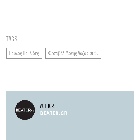
TAGS:
Παύλος Παυλίδης
Φεστιβάλ Μονής Λαζαριστών
AUTHOR
BEATER.GR