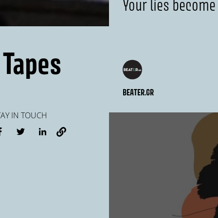
Your lies become 
 Tapes
BEATER.GR
TAY IN TOUCH