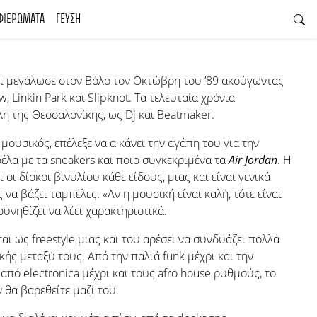
ΦΙΕΡΩΜΑΤΑ
ΓΕΥΣΗ
ι μεγάλωσε στον Βόλο τον Οκτώβρη του ’89 ακούγωντας
, Linkin Park και Slipknot. Τα τελευταία χρόνια
λη της Θεσσαλονίκης, ως Dj και Beatmaker.
μουσικός, επέλεξε να α κάνει την αγάπη του για την
έλα με τα sneakers και ποιο συγκεκριμένα τα
Air Jordan
. Η
οι δίσκοι βινυλίου κάθε είδους, μιας και είναι γενικά
να βάζει ταμπέλες. «Αν η μουσική είναι καλή, τότε είναι
συνηθίζει να λέει χαρακτηριστικά.
ται ως freestyle μιας και του αρέσει να συνδυάζει πολλά
κής μεταξύ τους. Από την παλιά funk μέχρι και την
 από electronica μέχρι και τους afro house ρυθμούς, το
 θα βαρεθείτε μαζί του.