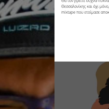
Θα τον βρείτε συχνά-πυκνά
Θεσσαλονίκης και όχι μόνο
mixtape που ετοίμασε αποκλ