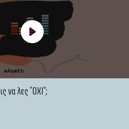
ς να λες “ΟΧΙ”;