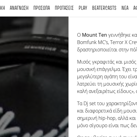
ΙΚΗ
ΑΝΑΓΝΩΣΗ
ΠΡΟΣΩΠΑ
ΠΡΟΤΑΣΕΙΣ
PLAY
BEATERCASTS
ΝΕΑ
Α
Ο
Mount Ten
γεννήθηκε κα
Bomfunk MC’s, Terror X Crew
δραστηριοποιείται στην πό
Μισός γκραφιτάς και μισός 
μουσική επάγγελμα. Έχει τρ
μεγαλύτερη αγάπη του είναι 
λατρεύει τη μουσικής χωρίς 
καλή ανεξαιρέτως είδους», 
Τα Dj set του χαρακτηρίζον
και διαφορετικά είδη μουσι
σημερινή hip-hop, αλλά και
μόνο σίγουρο είναι πως δεν