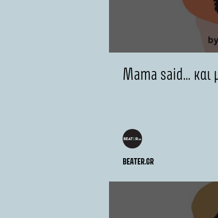
Mama said… και 
BEATER.GR