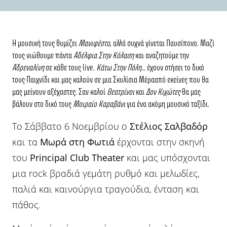
Η μουσική τους θυμίζει
Μανιφέστο
, αλλά συχνά γίνεται Παυσίπονο. Μαζί
τους νιώθουμε πάντα
Αδέλφια Στην Κόλαση
και αναζητούμε την
Αδρεναλίνη
σε κάθε τους live.
Κάτω Στην Πόλη
… έχουν στήσει το δικό
τους Παιχνίδι και μας καλούν σε μια Σκυλίσια Μέρααπό εκείνες που θα
μας μείνουν αξέχαστες. Σαν καλοί
Θεατρίνοι
και
Δον Κιχώτες
θα μας
βάλουν στο δικό τους
Μοιραίο Καραβάνι
για ένα ακόμη μουσικό ταξίδι.
Το Σάββατο 6 Νοεμβρίου ο
Στέλιος Σαλβαδόρ
και τα
Μωρά στη Φωτιά
έρχονται στην σκηνή
του
Principal Club Theater
και μας υπόσχονται
μια rock βραδιά γεμάτη ρυθμό και μελωδίες,
παλιά και καινούργια τραγούδια, ένταση και
πάθος.