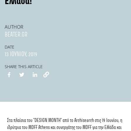
Ελλάδα!
AUTHOR
BEATER.GR
DATE
13 ΙΟΥΝΊΟΥ, 2019
SHARE THIS ARTICLE
Στα πλαίσια του “DESIGN MONTH” από το Archisearch στις 19 Ιουνίου, η
ιδρύτρια του MDFF Athens και συνεργάτης του MDFF για την Ελλάδα και