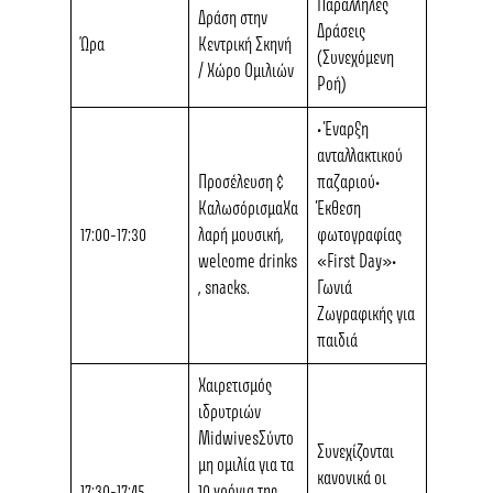
Παράλληλες
Δράση στην
Δράσεις
Ώρα
Κεντρική Σκηνή
(Συνεχόμενη
/ Χώρο Ομιλιών
Ροή)
• Έναρξη
ανταλλακτικού
Προσέλευση &
παζαριού•
Καλωσόρισμα
Χα
Έκθεση
17:00-17:30
λαρή μουσική,
φωτογραφίας
welcome drinks
«First Day»•
, snacks.
Γωνιά
Ζωγραφικής για
παιδιά
Χαιρετισμός
ιδρυτριών
Midwives
Σύντο
Συνεχίζονται
μη ομιλία για τα
κανονικά οι
17:30-17:45
10 χρόνια της