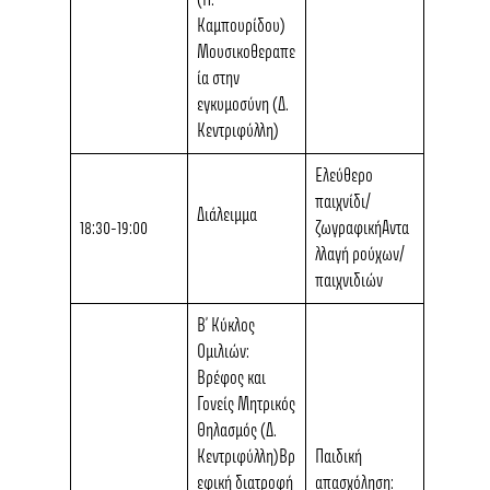
(Π.
Καμπουρίδου)
Μουσικοθεραπε
ία στην
εγκυμοσύνη (Δ.
Κεντριφύλλη)
Ελεύθερο
παιχνίδι/
Διάλειμμα
18:30-19:00
ζωγραφικήΑντα
λλαγή ρούχων/
παιχνιδιών
Β’ Κύκλος
Ομιλιών:
Βρέφος και
Γονείς
Μητρικός
Θηλασμός (Δ.
Κεντριφύλλη)Βρ
Παιδική
εφική διατροφή
απασχόληση: