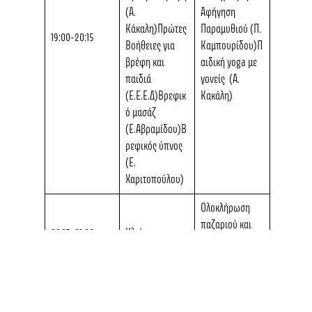
(Α.
Αφήγηση
Κάκαλη)Πρώτες
Παραμυθιού
(Π.
19:00-20:15
Βοήθειες για
Καμπουρίδου)Π
βρέφη και
αιδική yoga με
παιδιά
γονείς (Α.
(Ε.Ε.Ε.Δ)Βρεφικ
Κακάλη)
ό μασάζ
(Ε.Αβραμίδου)Β
ρεφικός ύπνος
(Ε.
Χαριτοπούλου)
Ολοκλήρωση
παζαριού και
20:15-21:00
Κλείσιμο
ελεύθερος
Flea Market Thessaloniki 2026: 10 χρόνια θεσμός, 110+ συμμετοχές και
χρόνος