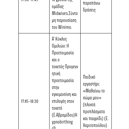
παραπάνω
ομάδας
δράσεις
Midwives.Σύντο
μη παρουσίαση
του Winimo.
Α’ Κύκλος
Ομιλιών: Η
Προετοιμασία
και ο
τοκετός
Προγενν
ητική
Παιδικό
προετοιμασία
εργαστήρι:
στην
«
Μαθαίνω το
εγκυμοσύνη και
σώμα μου»
17:45-18:30
επιλογές στον
(πλεκτά
τοκετό
προπλάσματα
(Ε.Αβραμίδου)H
και παιχνίδι) (Ε.
ypnobirthing
Χαριτοπούλου)