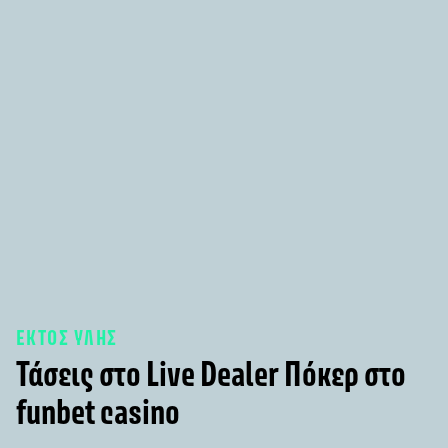
ΕΚΤΟΣ ΥΛΗΣ
Τάσεις στο Live Dealer Πόκερ στο
funbet casino