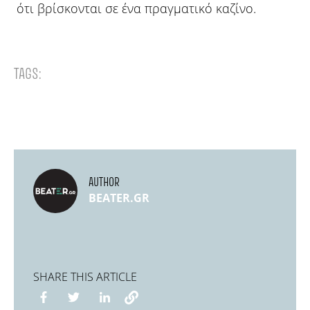
ότι βρίσκονται σε ένα πραγματικό καζίνο.
TAGS:
AUTHOR
BEATER.GR
SHARE THIS ARTICLE