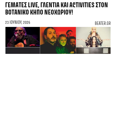
ΓΕΜΆΤΕΣ LIVE, ΓΛΈΝΤΙΑ ΚΑΙ ACTIVITIES ΣΤΟΝ
ΒΟΤΑΝΙΚΌ ΚΉΠΟ ΝΕΟΧΩΡΊΟΥ!
23 ΙΟΥΝΊΟΥ, 2026
BEATER.GR
Προνόμια VIP Καθεστώτος στο Pinco Casino: Διαχειριστές και Όρια
EVENTS
ΤΟ PULSAR SAMOTHRAKI ART FESTIVALS
ΓΊΝΕΤΑΙ ΔΈΚΑ ΚΑΙ ΤΟ ΓΙΟΡΤΆΖΕΙ!