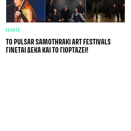
EVENTS
ΤΟ PULSAR SAMOTHRAKI ART FESTIVALS
ΓΊΝΕΤΑΙ ΔΈΚΑ ΚΑΙ ΤΟ ΓΙΟΡΤΆΖΕΙ!
23 ΙΟΥΝΊΟΥ, 2026
Reasonable Doubt: Γιατί η φετινή «Αγορά» του Reworks είναι πιο επίκ
BEATER.GR