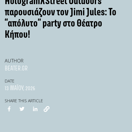
HologramΧStreet Outdoors
παρουσιάζουν τον Jimi Jules: Το
“απόλυτο” party στο Θέατρο
Κήπου!
AUTHOR
BEATER.GR
DATE
13 ΜΑΪ́ΟΥ, 2026
SHARE THIS ARTICLE