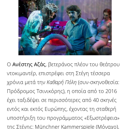
Ο
Ανέστης Αζάς
, βετεράνος πλέον του θεάτρου
ντοκιμαντέρ, επιστρέφει στη Στέγη τέσσερα
χρόνια μετά την
Καθαρή Πόλη
(συν-σκηνoθεσία:
Πρόδρομος Τσινικόρης), η οποία από το 2016
έχει ταξιδέψει σε περισσότερες από 40 σκηνές
εντός και εκτός Ευρώπης, έχοντας τη σταθερή
υποστήριξη του προγράμματος «Εξωστρέφεια»
της Στέγης: Münchner Kammerspiele (Μόναχο),