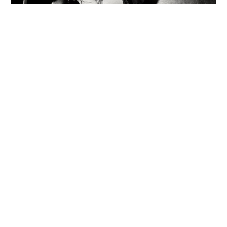
«Μεγάλη Παρασκευή», το ποίημα της Παρασκευής.
ΤΕΧΝΗ
ΚΆΝΑ ΔΥΌ ΦΩΤΟΓΡΑΦΊΕΣ #04 – ΟΙ ΆΝΘΡΩΠΟΙ
ΤΗΣ ΝΈΑΣ ΥΌΡΚΗΣ ΤΟΥ 80’ ΣΕ ΈΝΑ ΤΑΞΊ
30 ΙΟΥΛΊΟΥ, 2026
ΓΕΩΡΓΊΑ ΚΑΣΆΠΗ