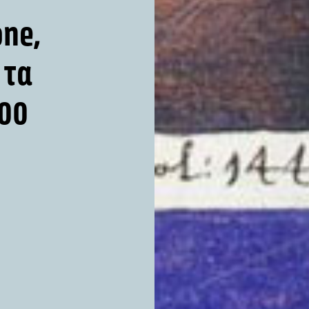
one,
 τα
800