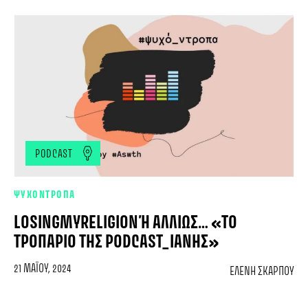
PODCAST
ΨΥΧΟΝΤΡΟΠΑ
LOSINGMYRELIGION Ή ΑΛΛΙΏΣ… «ΤΟ Τ
ΡΟΠΆΡΙΟ ΤΗΣ PODCAST_ΙΑΝΉΣ»
21 ΜΑΪ́ΟΥ, 2024
ΕΛΈΝΗ ΣΚΆΡΠΟΥ