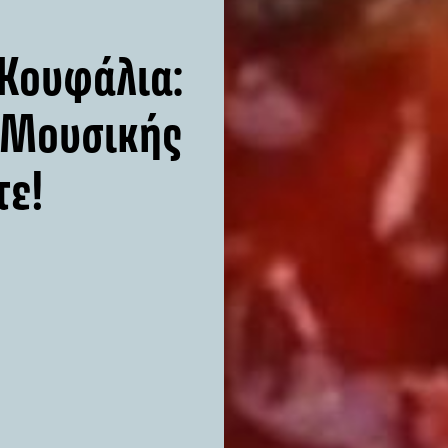
 Κουφάλια:
ι Μουσικής
τε!