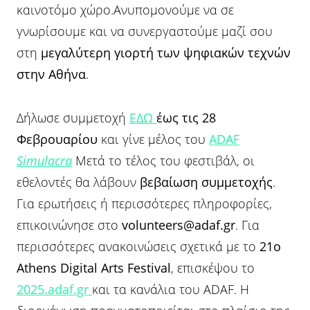
καινοτόμο χώρο.Ανυπομονούμε να σε
γνωρίσουμε και να συνεργαστούμε μαζί σου
στη
μεγαλύτερη γιορτή των ψηφιακών τεχνών
στην Αθήνα
.
Δήλωσε συμμετοχή
ΕΔΩ
έως τις 28
Φεβρουαρίου
και γίνε μέλος του
ADAF
Simulacra
Μετά το τέλος του φεστιβάλ, οι
εθελοντές θα λάβουν
βεβαίωση συμμετοχής
.
Για ερωτήσεις ή περισσότερες πληροφορίες,
επικοινώνησε στο
volunteers@adaf.gr
. Για
περισσότερες ανακοινώσεις σχετικά με το
21ο
Athens Digital Arts Festival
, επισκέψου το
2025.adaf.gr
και τα κανάλια του ADAF. Η