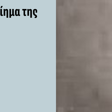
οίημα της