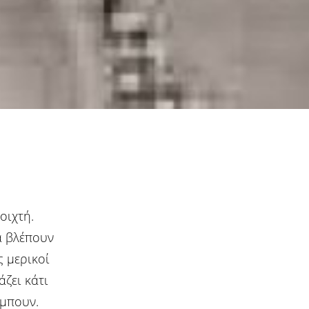
οιχτή.
α βλέπουν
 μερικοί
άζει κάτι
 μπουν.