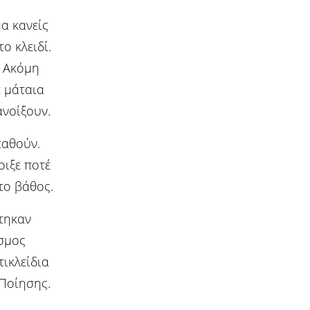
μα κανείς
ο κλειδί.
. Ακόμη
ε μάταια
ανοίξουν.
παθούν.
οιξε ποτέ
το βάθος.
τηκαν
όσμος
τικλείδια
 Ποίησης.