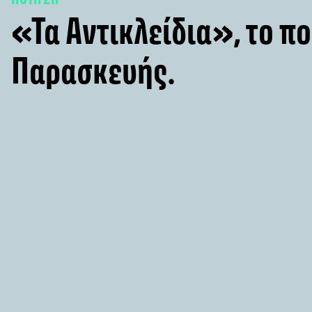
«Τα Αντικλείδια», το π
Παρασκευής.