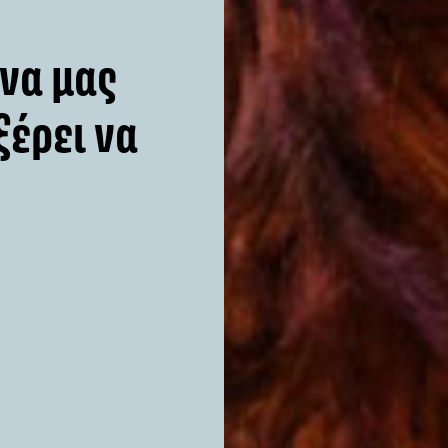
 να μας
ξέρει να