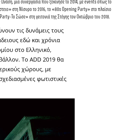
ς Ωνάση
, μια συνεργασία που ξεκίνησε το 2014, με events όπως το
στειο
» στη Νίσυρο το 2016, το «
80s Opening Party
» στο πλαίσιο
 Party-Το Σώσε
» στη γειτονιά της Στέγης τον Οκτώβριο του 2018.
νώνουν τις δυνάμεις τους
δειους εδώ και χρόνια
μίου στο Ελληνικό,
βάλλον. Το ADD 2019 θα
τερικούς χώρους, με
 σχεδιασμένες φωτιστικές