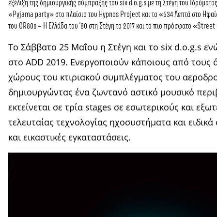
εξέλιξη της δημιουργικής σύμπραξης του
six d.o.g.s
με τη
Στέγη του Ιδρύματο
«Pyjama party» στο πλαίσιο του
Hypnos Project
και το «
634 Λεπτά στο Ηφαί
του
GR80s – Η Ελλάδα του ’80 στη Στέγη
το 2017 και το πιο πρόσφατο «
Street
Το Σάββατο 25 Μαΐου η Στέγη και το six d.o.g.s ε
στο
ADD 2019.
Ενεργοποιούν κάποιους από τους ά
χώρους του κτιριακού συμπλέγματος του αεροδρο
δημιουργώντας ένα ζωντανό αστικό μουσικό περι
εκτείνεται σε τρία stages σε εσωτερικούς και εξω
τελευταίας τεχνολογίας ηχοσυστήματα και ειδικά
και εικαστικές εγκαταστάσεις.